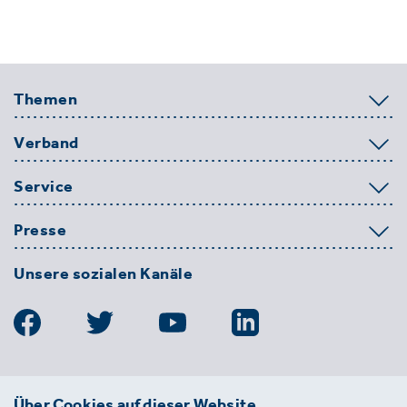
Themen
Verband
Service
Presse
Unsere sozialen Kanäle
BDE
Über Cookies auf dieser Website