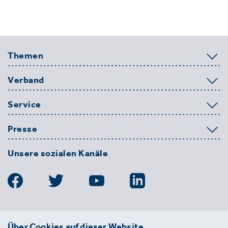
Themen
Verband
Service
Presse
Unsere sozialen Kanäle
BDE
Über Cookies auf dieser Website