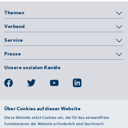
Themen
Verband
Service
Presse
Unsere sozialen Kanäle
BDE
Über Cookies auf dieser Website
Bundesverband der Deutschen
Diese Website setzt Cookies ein, die für das einwandfreie
Entsorgungs-, Wasser- und
Funktionieren der Website erforderlich sind (technisch
Kreislaufwirtschaft e. V.