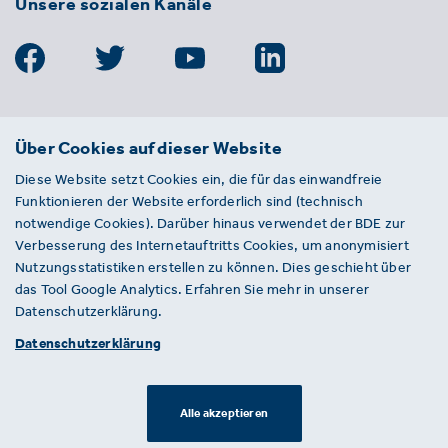
Unsere sozialen Kanäle
BDE
Über Cookies auf dieser Website
Bundesverband der Deutschen
Diese Website setzt Cookies ein, die für das einwandfreie
Entsorgungs-, Wasser- und
Funktionieren der Website erforderlich sind (technisch
Kreislaufwirtschaft e. V.
notwendige Cookies). Darüber hinaus verwendet der BDE zur
Von-der-Heydt-Straße 2
Verbesserung des Internetauftritts Cookies, um anonymisiert
D 10785 Berlin
Nutzungsstatistiken erstellen zu können. Dies geschieht über
das Tool Google Analytics. Erfahren Sie mehr in unserer
Sie haben einen Fehler auf unserer Website
Datenschutzerklärung.
gefunden? Ihnen ist ein defekter Link
Datenschutzerklärung
aufgefallen? Wir freuen uns über Ihren
Hinweis an presse@bde.de.
Alle akzeptieren