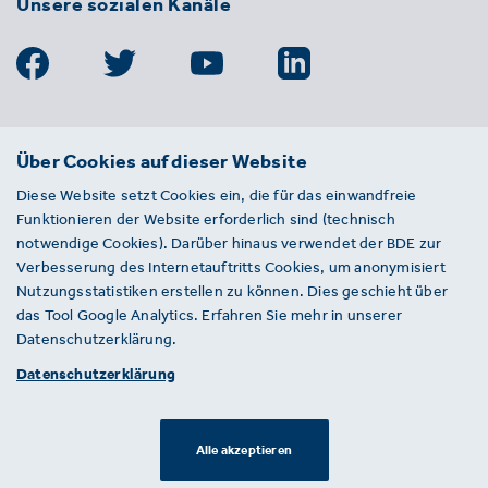
Unsere sozialen Kanäle
BDE
Über Cookies auf dieser Website
Bundesverband der Deutschen
Diese Website setzt Cookies ein, die für das einwandfreie
Entsorgungs-, Wasser- und
Funktionieren der Website erforderlich sind (technisch
Kreislaufwirtschaft e. V.
notwendige Cookies). Darüber hinaus verwendet der BDE zur
Von-der-Heydt-Straße 2
Verbesserung des Internetauftritts Cookies, um anonymisiert
D 10785 Berlin
Nutzungsstatistiken erstellen zu können. Dies geschieht über
das Tool Google Analytics. Erfahren Sie mehr in unserer
Sie haben einen Fehler auf unserer Website
Datenschutzerklärung.
gefunden? Ihnen ist ein defekter Link
Datenschutzerklärung
aufgefallen? Wir freuen uns über Ihren
Hinweis an presse@bde.de.
Alle akzeptieren