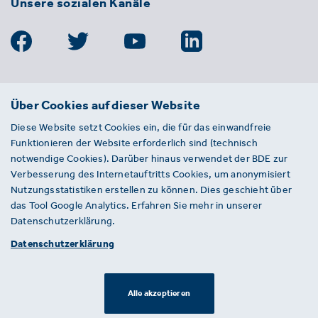
Unsere sozialen Kanäle
BDE
Über Cookies auf dieser Website
Bundesverband der Deutschen
Diese Website setzt Cookies ein, die für das einwandfreie
Entsorgungs-, Wasser- und
Funktionieren der Website erforderlich sind (technisch
Kreislaufwirtschaft e. V.
notwendige Cookies). Darüber hinaus verwendet der BDE zur
Von-der-Heydt-Straße 2
Verbesserung des Internetauftritts Cookies, um anonymisiert
D 10785 Berlin
Nutzungsstatistiken erstellen zu können. Dies geschieht über
das Tool Google Analytics. Erfahren Sie mehr in unserer
Sie haben einen Fehler auf unserer Website
Datenschutzerklärung.
gefunden? Ihnen ist ein defekter Link
Datenschutzerklärung
aufgefallen? Wir freuen uns über Ihren
Hinweis an presse@bde.de.
Alle akzeptieren