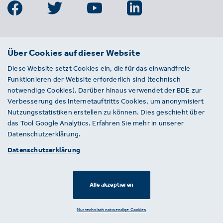
BDE
Über Cookies auf dieser Website
Bundesverband der Deutschen
Diese Website setzt Cookies ein, die für das einwandfreie
Entsorgungs-, Wasser- und
Funktionieren der Website erforderlich sind (technisch
Kreislaufwirtschaft e. V.
notwendige Cookies). Darüber hinaus verwendet der BDE zur
Von-der-Heydt-Straße 2
Verbesserung des Internetauftritts Cookies, um anonymisiert
D 10785 Berlin
Nutzungsstatistiken erstellen zu können. Dies geschieht über
das Tool Google Analytics. Erfahren Sie mehr in unserer
Sie haben einen Fehler auf unserer Website
Datenschutzerklärung.
gefunden? Ihnen ist ein defekter Link
Datenschutzerklärung
aufgefallen? Wir freuen uns über Ihren
Hinweis an presse@bde.de.
Alle akzeptieren
© 2026 · BDE
Datenschutzerklärung ·
Impressum
Nur technisch notwendige Cookies