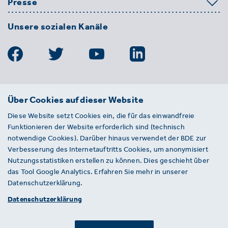
Presse
Unsere sozialen Kanäle
BDE
Über Cookies auf dieser Website
Bundesverband der Deutschen
Diese Website setzt Cookies ein, die für das einwandfreie
Entsorgungs-, Wasser- und
Funktionieren der Website erforderlich sind (technisch
Kreislaufwirtschaft e. V.
notwendige Cookies). Darüber hinaus verwendet der BDE zur
Von-der-Heydt-Straße 2
Verbesserung des Internetauftritts Cookies, um anonymisiert
D 10785 Berlin
Nutzungsstatistiken erstellen zu können. Dies geschieht über
das Tool Google Analytics. Erfahren Sie mehr in unserer
Sie haben einen Fehler auf unserer Website
Datenschutzerklärung.
gefunden? Ihnen ist ein defekter Link
Datenschutzerklärung
aufgefallen? Wir freuen uns über Ihren
Hinweis an presse@bde.de.