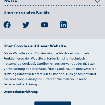
Presse
Unsere sozialen Kanäle
BDE
Über Cookies auf dieser Website
Bundesverband der Deutschen
Diese Website setzt Cookies ein, die für das einwandfreie
Entsorgungs-, Wasser- und
Funktionieren der Website erforderlich sind (technisch
Kreislaufwirtschaft e. V.
notwendige Cookies). Darüber hinaus verwendet der BDE zur
Von-der-Heydt-Straße 2
Verbesserung des Internetauftritts Cookies, um anonymisiert
D 10785 Berlin
Nutzungsstatistiken erstellen zu können. Dies geschieht über
das Tool Google Analytics. Erfahren Sie mehr in unserer
Sie haben einen Fehler auf unserer Website
Datenschutzerklärung.
gefunden? Ihnen ist ein defekter Link
Datenschutzerklärung
aufgefallen? Wir freuen uns über Ihren
Hinweis an presse@bde.de.