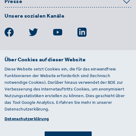
Presse
Unsere sozialen Kanäle
BDE
Über Cookies auf dieser Website
Bundesverband der Deutschen
Diese Website setzt Cookies ein, die für das einwandfreie
Entsorgungs-, Wasser- und
Funktionieren der Website erforderlich sind (technisch
Kreislaufwirtschaft e. V.
notwendige Cookies). Darüber hinaus verwendet der BDE zur
Von-der-Heydt-Straße 2
Verbesserung des Internetauftritts Cookies, um anonymisiert
D 10785 Berlin
Nutzungsstatistiken erstellen zu können. Dies geschieht über
das Tool Google Analytics. Erfahren Sie mehr in unserer
Sie haben einen Fehler auf unserer Website
Datenschutzerklärung.
gefunden? Ihnen ist ein defekter Link
Datenschutzerklärung
aufgefallen? Wir freuen uns über Ihren
Hinweis an presse@bde.de.