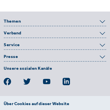
Themen
Verband
Service
Presse
Unsere sozialen Kanäle
BDE
Über Cookies auf dieser Website
Bundesverband der Deutschen