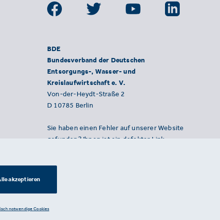
BDE
Bundesverband der Deutschen
Entsorgungs-, Wasser- und
Kreislaufwirtschaft e. V.
Von-der-Heydt-Straße 2
D 10785 Berlin
Sie haben einen Fehler auf unserer Website
gefunden? Ihnen ist ein defekter Link
aufgefallen? Wir freuen uns über Ihren
Hinweis an presse@bde.de.
lle akzeptieren
nisch notwendige Cookies
Datenschutzerklärung ·
Impressum