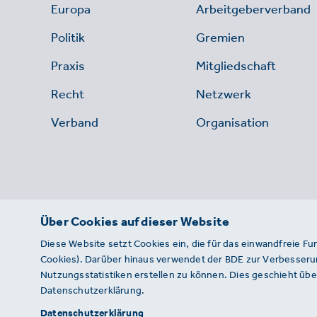
Europa
Arbeitgeberverband
Politik
Gremien
Praxis
Mitgliedschaft
Recht
Netzwerk
Verband
Organisation
Über Cookies auf dieser Website
Diese Website setzt Cookies ein, die für das einwandfreie Fu
Cookies). Darüber hinaus verwendet der BDE zur Verbesserun
Nutzungsstatistiken erstellen zu können. Dies geschieht über
Datenschutzerklärung.
© 2026 · BDE
Datenschutzerklärung