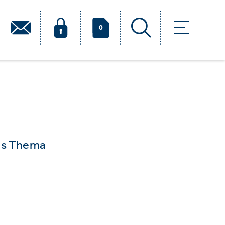
0
das Thema