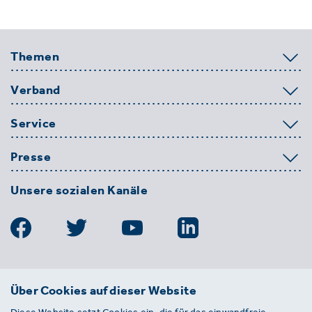
Themen
Verband
Service
Presse
Unsere sozialen Kanäle
BDE
Über Cookies auf dieser Website
Bundesverband der Deutschen