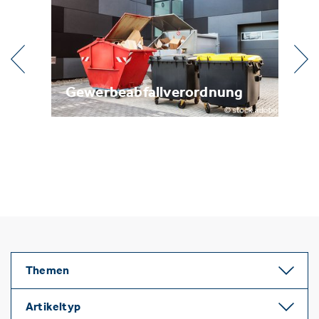
l
Gewerbeabfallverordnung
Me
Themen
Artikeltyp