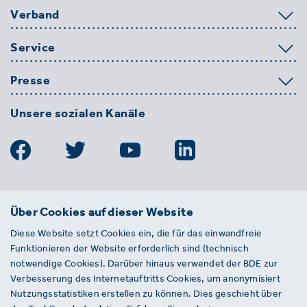
Verband
Service
Presse
Unsere sozialen Kanäle
BDE
Über Cookies auf dieser Website
Bundesverband der Deutschen
Diese Website setzt Cookies ein, die für das einwandfreie
Entsorgungs-, Wasser- und
Funktionieren der Website erforderlich sind (technisch
Kreislaufwirtschaft e. V.
notwendige Cookies). Darüber hinaus verwendet der BDE zur
Von-der-Heydt-Straße 2
Verbesserung des Internetauftritts Cookies, um anonymisiert
D 10785 Berlin
Nutzungsstatistiken erstellen zu können. Dies geschieht über