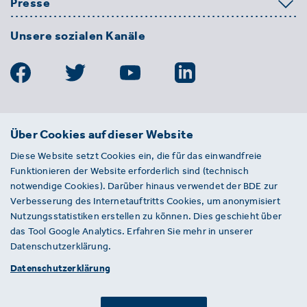
Presse
Unsere sozialen Kanäle
BDE
Über Cookies auf dieser Website
Bundesverband der Deutschen
Diese Website setzt Cookies ein, die für das einwandfreie
Entsorgungs-, Wasser- und
Funktionieren der Website erforderlich sind (technisch
Kreislaufwirtschaft e. V.
notwendige Cookies). Darüber hinaus verwendet der BDE zur
Von-der-Heydt-Straße 2
Verbesserung des Internetauftritts Cookies, um anonymisiert
D 10785 Berlin
Nutzungsstatistiken erstellen zu können. Dies geschieht über
das Tool Google Analytics. Erfahren Sie mehr in unserer
Sie haben einen Fehler auf unserer Website
Datenschutzerklärung.
gefunden? Ihnen ist ein defekter Link
Datenschutzerklärung
aufgefallen? Wir freuen uns über Ihren
Hinweis an presse@bde.de.