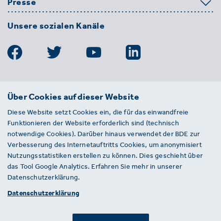
Presse
Unsere sozialen Kanäle
BDE
Über Cookies auf dieser Website
Bundesverband der Deutschen
Diese Website setzt Cookies ein, die für das einwandfreie
Entsorgungs-, Wasser- und
Funktionieren der Website erforderlich sind (technisch
Kreislaufwirtschaft e. V.
notwendige Cookies). Darüber hinaus verwendet der BDE zur
Von-der-Heydt-Straße 2
Verbesserung des Internetauftritts Cookies, um anonymisiert
D 10785 Berlin
Nutzungsstatistiken erstellen zu können. Dies geschieht über
das Tool Google Analytics. Erfahren Sie mehr in unserer
Sie haben einen Fehler auf unserer Website
Datenschutzerklärung.
gefunden? Ihnen ist ein defekter Link
Datenschutzerklärung
aufgefallen? Wir freuen uns über Ihren
Hinweis an presse@bde.de.