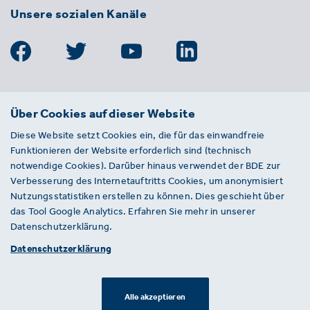
Unsere sozialen Kanäle
BDE
Über Cookies auf dieser Website
Bundesverband der Deutschen
Diese Website setzt Cookies ein, die für das einwandfreie
Entsorgungs-, Wasser- und
Funktionieren der Website erforderlich sind (technisch
Kreislaufwirtschaft e. V.
notwendige Cookies). Darüber hinaus verwendet der BDE zur
Von-der-Heydt-Straße 2
Verbesserung des Internetauftritts Cookies, um anonymisiert
D 10785 Berlin
Nutzungsstatistiken erstellen zu können. Dies geschieht über
das Tool Google Analytics. Erfahren Sie mehr in unserer
Sie haben einen Fehler auf unserer Website
Datenschutzerklärung.
gefunden? Ihnen ist ein defekter Link
Datenschutzerklärung
aufgefallen? Wir freuen uns über Ihren
Hinweis an presse@bde.de.
Alle akzeptieren