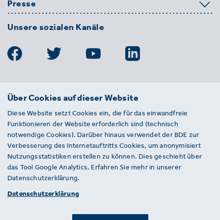
Presse
Unsere sozialen Kanäle
BDE
Über Cookies auf dieser Website
Bundesverband der Deutschen
Diese Website setzt Cookies ein, die für das einwandfreie
Entsorgungs-, Wasser- und
Funktionieren der Website erforderlich sind (technisch
Kreislaufwirtschaft e. V.
notwendige Cookies). Darüber hinaus verwendet der BDE zur
Von-der-Heydt-Straße 2
Verbesserung des Internetauftritts Cookies, um anonymisiert
D 10785 Berlin
Nutzungsstatistiken erstellen zu können. Dies geschieht über
das Tool Google Analytics. Erfahren Sie mehr in unserer
Sie haben einen Fehler auf unserer Website
Datenschutzerklärung.
gefunden? Ihnen ist ein defekter Link
Datenschutzerklärung
aufgefallen? Wir freuen uns über Ihren
Hinweis an presse@bde.de.