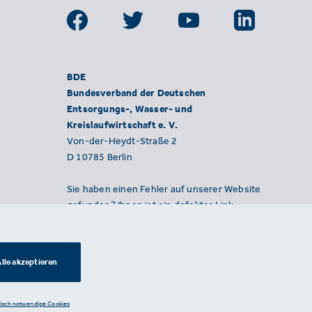
BDE
Bundesverband der Deutschen
Entsorgungs-, Wasser- und
Kreislaufwirtschaft e. V.
Von-der-Heydt-Straße 2
D 10785 Berlin
Sie haben einen Fehler auf unserer Website
gefunden? Ihnen ist ein defekter Link
aufgefallen? Wir freuen uns über Ihren
Hinweis an presse@bde.de.
lle akzeptieren
nisch notwendige Cookies