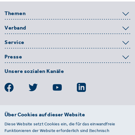
Themen
Verband
Service
Presse
Unsere sozialen Kanäle
BDE
Über Cookies auf dieser Website
Bundesverband der Deutschen
Diese Website setzt Cookies ein, die für das einwandfreie
Entsorgungs-, Wasser- und
Funktionieren der Website erforderlich sind (technisch
Kreislaufwirtschaft e. V.