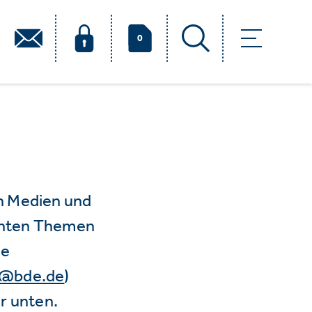
0
n Medien und
vanten Themen
ie
e@bde.de
)
r unten.