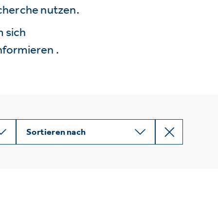
echerche nutzen.
 sich
nformieren .
Sortieren nach