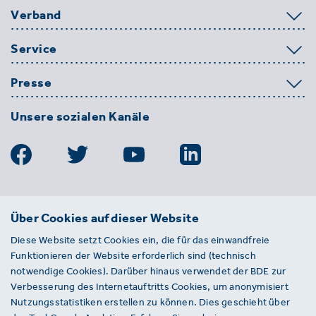
Verband
Service
Presse
Unsere sozialen Kanäle
BDE
Über Cookies auf dieser Website
Bundesverband der Deutschen
Diese Website setzt Cookies ein, die für das einwandfreie
Entsorgungs-, Wasser- und
Funktionieren der Website erforderlich sind (technisch
Kreislaufwirtschaft e. V.
notwendige Cookies). Darüber hinaus verwendet der BDE zur
Von-der-Heydt-Straße 2
Verbesserung des Internetauftritts Cookies, um anonymisiert
D 10785 Berlin
Nutzungsstatistiken erstellen zu können. Dies geschieht über