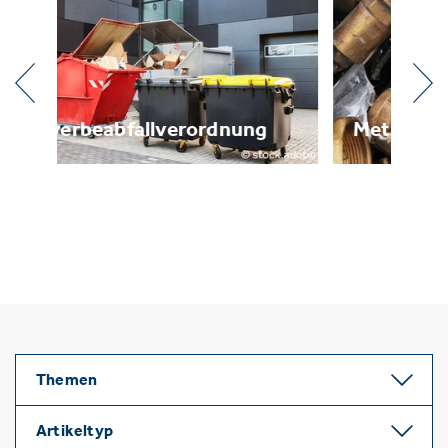
g
Metallrecycling
B
Themen
Artikeltyp