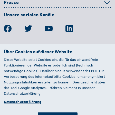
Presse
Unsere sozialen Kanäle
BDE
Über Cookies auf dieser Website
Bundesverband der Deutschen
Diese Website setzt Cookies ein, die für das einwandfreie
Entsorgungs-, Wasser- und
Funktionieren der Website erforderlich sind (technisch
Kreislaufwirtschaft e. V.
notwendige Cookies). Darüber hinaus verwendet der BDE zur
Von-der-Heydt-Straße 2
Verbesserung des Internetauftritts Cookies, um anonymisiert
D 10785 Berlin
Nutzungsstatistiken erstellen zu können. Dies geschieht über
das Tool Google Analytics. Erfahren Sie mehr in unserer
Sie haben einen Fehler auf unserer Website
Datenschutzerklärung.
gefunden? Ihnen ist ein defekter Link
Datenschutzerklärung
aufgefallen? Wir freuen uns über Ihren
Hinweis an presse@bde.de.