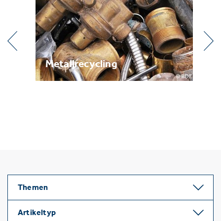
g
Metallrecycling
Br
Themen
Artikeltyp