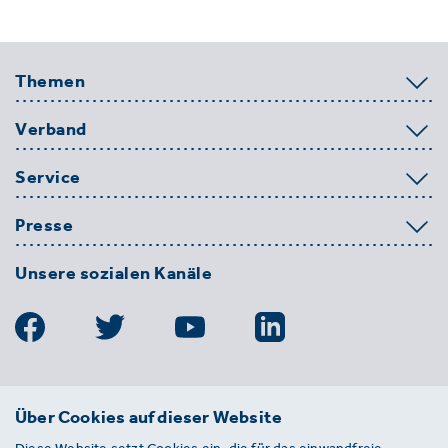
Themen
Verband
Service
Presse
Unsere sozialen Kanäle
BDE
Über Cookies auf dieser Website
Bundesverband der Deutschen