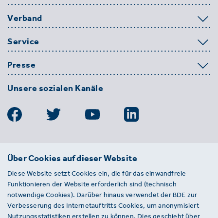
Verband
Service
Presse
Unsere sozialen Kanäle
BDE
Über Cookies auf dieser Website
Bundesverband der Deutschen
Diese Website setzt Cookies ein, die für das einwandfreie
Entsorgungs-, Wasser- und
Funktionieren der Website erforderlich sind (technisch
Kreislaufwirtschaft e. V.
notwendige Cookies). Darüber hinaus verwendet der BDE zur
Von-der-Heydt-Straße 2
Verbesserung des Internetauftritts Cookies, um anonymisiert
D 10785 Berlin
Nutzungsstatistiken erstellen zu können. Dies geschieht über