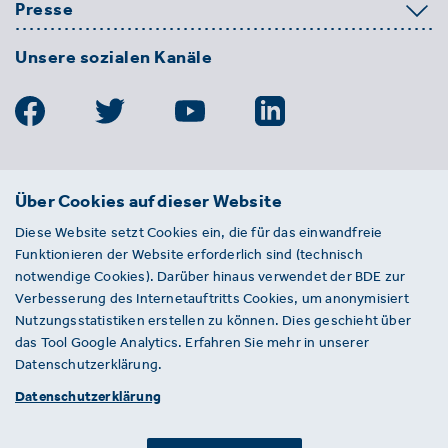
Presse
Unsere sozialen Kanäle
BDE
Über Cookies auf dieser Website
Bundesverband der Deutschen
Diese Website setzt Cookies ein, die für das einwandfreie
Entsorgungs-, Wasser- und
Funktionieren der Website erforderlich sind (technisch
Kreislaufwirtschaft e. V.
notwendige Cookies). Darüber hinaus verwendet der BDE zur
Von-der-Heydt-Straße 2
Verbesserung des Internetauftritts Cookies, um anonymisiert
D 10785 Berlin
Nutzungsstatistiken erstellen zu können. Dies geschieht über
das Tool Google Analytics. Erfahren Sie mehr in unserer
Sie haben einen Fehler auf unserer Website
Datenschutzerklärung.
gefunden? Ihnen ist ein defekter Link
Datenschutzerklärung
aufgefallen? Wir freuen uns über Ihren
Hinweis an presse@bde.de.