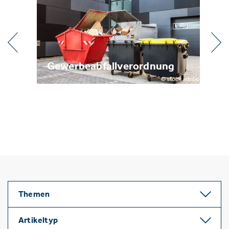
Gewerbeabfallverordnung
Metallr
Themen
Artikeltyp