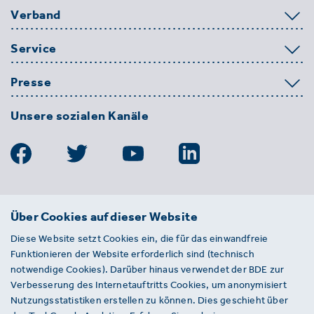
Verband
Service
Presse
Unsere sozialen Kanäle
BDE
Über Cookies auf dieser Website
Bundesverband der Deutschen
Diese Website setzt Cookies ein, die für das einwandfreie
Entsorgungs-, Wasser- und
Funktionieren der Website erforderlich sind (technisch
Kreislaufwirtschaft e. V.
notwendige Cookies). Darüber hinaus verwendet der BDE zur
Von-der-Heydt-Straße 2
Verbesserung des Internetauftritts Cookies, um anonymisiert
D 10785 Berlin
Nutzungsstatistiken erstellen zu können. Dies geschieht über