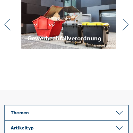
l
Gewerbeabfallverordnung
Me
Themen
Artikeltyp