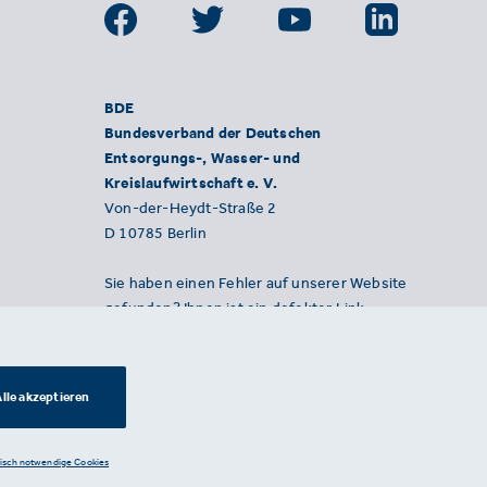
BDE
Bundesverband der Deutschen
Entsorgungs-, Wasser- und
Kreislaufwirtschaft e. V.
Von-der-Heydt-Straße 2
D 10785 Berlin
Sie haben einen Fehler auf unserer Website
gefunden? Ihnen ist ein defekter Link
aufgefallen? Wir freuen uns über Ihren
Hinweis an presse@bde.de.
lle akzeptieren
nisch notwendige Cookies
Datenschutzerklärung ·
Impressum