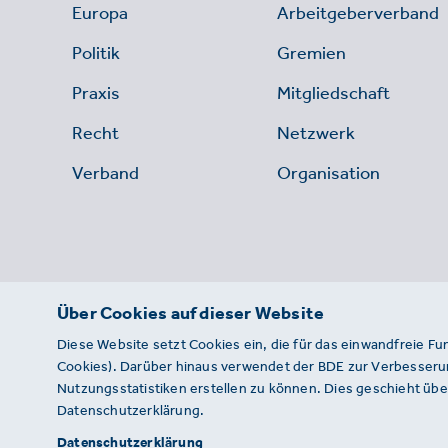
Europa
Arbeitgeberverband
Politik
Gremien
Praxis
Mitgliedschaft
Recht
Netzwerk
Verband
Organisation
Über Cookies auf dieser Website
Diese Website setzt Cookies ein, die für das einwandfreie Fu
Cookies). Darüber hinaus verwendet der BDE zur Verbesserun
Nutzungsstatistiken erstellen zu können. Dies geschieht über
Datenschutzerklärung.
© 2026 · BDE
Datenschutzerklärung