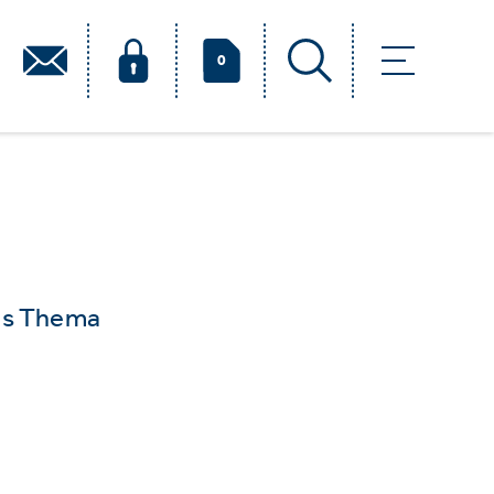
0
das Thema