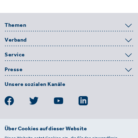
Themen
Verband
Service
Presse
Unsere sozialen Kanäle
BDE
Über Cookies auf dieser Website
Bundesverband der Deutschen