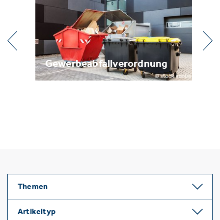
l
Gewerbeabfallverordnung
Me
Themen
Artikeltyp