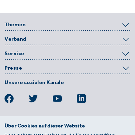
Themen
Verband
Service
Presse
Unsere sozialen Kanäle
BDE
Über Cookies auf dieser Website
Bundesverband der Deutschen