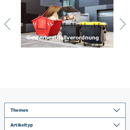
Gewerbeabfallverordnung
Metal
Themen
Artikeltyp