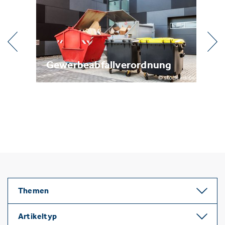
Gewerbeabfallverordnung
Metal
Themen
Artikeltyp