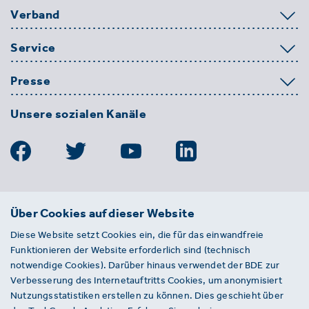
Verband
Service
Presse
Unsere sozialen Kanäle
BDE
Über Cookies auf dieser Website
Bundesverband der Deutschen
Diese Website setzt Cookies ein, die für das einwandfreie
Entsorgungs-, Wasser- und
Funktionieren der Website erforderlich sind (technisch
Kreislaufwirtschaft e. V.
notwendige Cookies). Darüber hinaus verwendet der BDE zur
Von-der-Heydt-Straße 2
Verbesserung des Internetauftritts Cookies, um anonymisiert
D 10785 Berlin
Nutzungsstatistiken erstellen zu können. Dies geschieht über