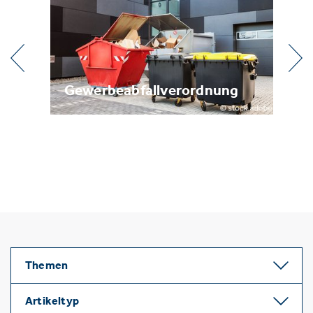
l
Gewerbeabfallverordnung
Me
Themen
Artikeltyp