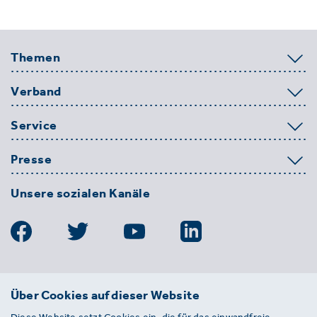
Themen
Verband
Service
Presse
Unsere sozialen Kanäle
BDE
Über Cookies auf dieser Website
Bundesverband der Deutschen