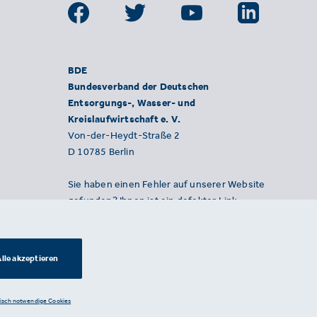
BDE
Bundesverband der Deutschen
Entsorgungs-, Wasser- und
Kreislaufwirtschaft e. V.
Von-der-Heydt-Straße 2
D 10785 Berlin
Sie haben einen Fehler auf unserer Website
gefunden? Ihnen ist ein defekter Link
aufgefallen? Wir freuen uns über Ihren
Hinweis an presse@bde.de.
lle akzeptieren
nisch notwendige Cookies
Datenschutzerklärung ·
Impressum