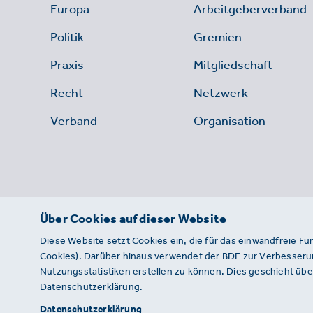
Europa
Arbeitgeberverband
Politik
Gremien
Praxis
Mitgliedschaft
Recht
Netzwerk
Verband
Organisation
Über Cookies auf dieser Website
Diese Website setzt Cookies ein, die für das einwandfreie Fu
Cookies). Darüber hinaus verwendet der BDE zur Verbesserun
Nutzungsstatistiken erstellen zu können. Dies geschieht über
Datenschutzerklärung.
© 2026 · BDE
Datenschutzerklärung