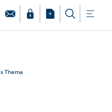
0
das Thema