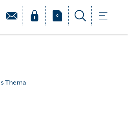
0
das Thema