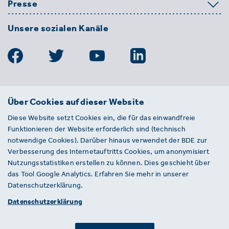
Presse
Unsere sozialen Kanäle
BDE
Über Cookies auf dieser Website
Bundesverband der Deutschen
Diese Website setzt Cookies ein, die für das einwandfreie
Entsorgungs-, Wasser- und
Funktionieren der Website erforderlich sind (technisch
Kreislaufwirtschaft e. V.
notwendige Cookies). Darüber hinaus verwendet der BDE zur
Von-der-Heydt-Straße 2
Verbesserung des Internetauftritts Cookies, um anonymisiert
D 10785 Berlin
Nutzungsstatistiken erstellen zu können. Dies geschieht über
das Tool Google Analytics. Erfahren Sie mehr in unserer
Sie haben einen Fehler auf unserer Website
Datenschutzerklärung.
gefunden? Ihnen ist ein defekter Link
Datenschutzerklärung
aufgefallen? Wir freuen uns über Ihren
Hinweis an presse@bde.de.