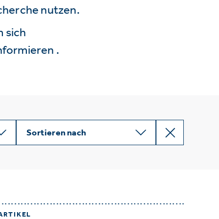
echerche nutzen.
 sich
nformieren .
Sortieren nach
ARTIKEL