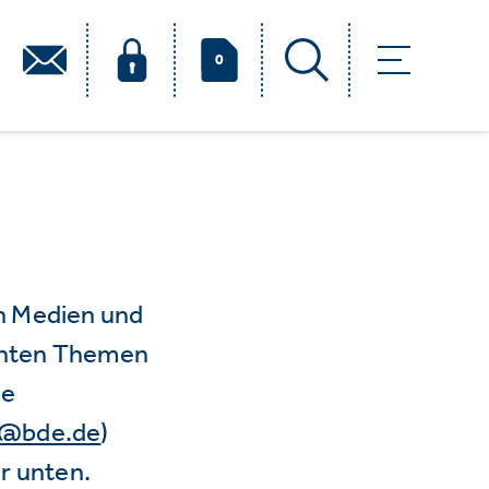
0
n Medien und
vanten Themen
ie
e@bde.de
)
r unten.