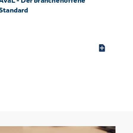
AvaL - Der branchenoffene
Standard