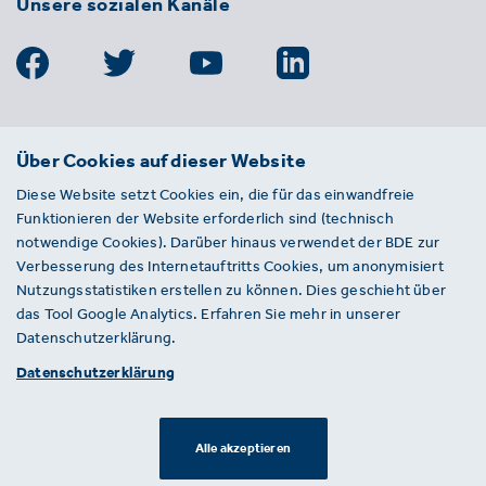
Unsere sozialen Kanäle
BDE
Über Cookies auf dieser Website
Bundesverband der Deutschen
Diese Website setzt Cookies ein, die für das einwandfreie
Entsorgungs-, Wasser- und
Funktionieren der Website erforderlich sind (technisch
Kreislaufwirtschaft e. V.
notwendige Cookies). Darüber hinaus verwendet der BDE zur
Von-der-Heydt-Straße 2
Verbesserung des Internetauftritts Cookies, um anonymisiert
D 10785 Berlin
Nutzungsstatistiken erstellen zu können. Dies geschieht über
das Tool Google Analytics. Erfahren Sie mehr in unserer
Sie haben einen Fehler auf unserer Website
Datenschutzerklärung.
gefunden? Ihnen ist ein defekter Link
Datenschutzerklärung
aufgefallen? Wir freuen uns über Ihren
Hinweis an presse@bde.de.
Alle akzeptieren