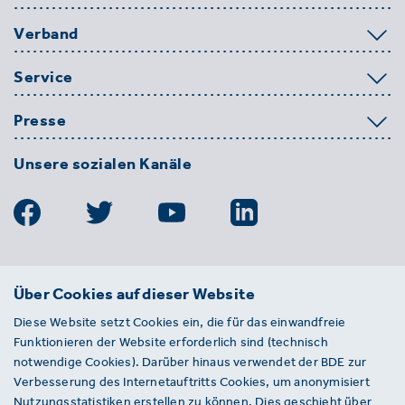
Verband
Service
Presse
Unsere sozialen Kanäle
BDE
Über Cookies auf dieser Website
Bundesverband der Deutschen
Diese Website setzt Cookies ein, die für das einwandfreie
Entsorgungs-, Wasser- und
Funktionieren der Website erforderlich sind (technisch
Kreislaufwirtschaft e. V.
notwendige Cookies). Darüber hinaus verwendet der BDE zur
Von-der-Heydt-Straße 2
Verbesserung des Internetauftritts Cookies, um anonymisiert
D 10785 Berlin
Nutzungsstatistiken erstellen zu können. Dies geschieht über