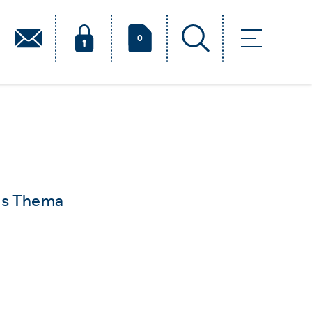
0
das Thema