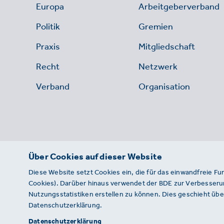
Europa
Arbeitgeberverband
Politik
Gremien
Praxis
Mitgliedschaft
Recht
Netzwerk
Verband
Organisation
Über Cookies auf dieser Website
Diese Website setzt Cookies ein, die für das einwandfreie Fu
Cookies). Darüber hinaus verwendet der BDE zur Verbesserun
Nutzungsstatistiken erstellen zu können. Dies geschieht über
Datenschutzerklärung.
© 2026 · BDE
Datenschutzerklärung