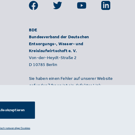
BDE
Bundesverband der Deutschen
Entsorgungs-, Wasser- und
Kreislaufwirtschaft e. V.
Von-der-Heydt-Straße 2
D 10785 Berlin
Sie haben einen Fehler auf unserer Website
gefunden? Ihnen ist ein defekter Link
aufgefallen? Wir freuen uns über Ihren
Hinweis an presse@bde.de.
lle akzeptieren
nisch notwendige Cookies
Datenschutzerklärung ·
Impressum