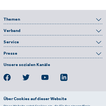
Themen
Verband
Service
Presse
Unsere sozialen Kanäle
BDE
Über Cookies auf dieser Website
Bundesverband der Deutschen