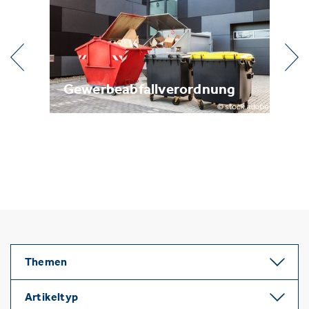
l
Gewerbeabfallverordnung
Me
Themen
Artikeltyp