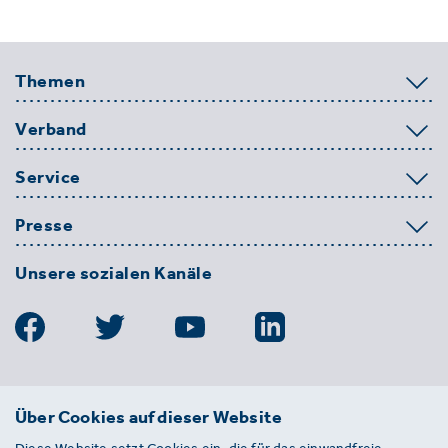
Themen
Verband
Service
Presse
Unsere sozialen Kanäle
BDE
Über Cookies auf dieser Website
Bundesverband der Deutschen