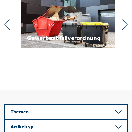
l
Gewerbeabfallverordnung
Me
Themen
Artikeltyp