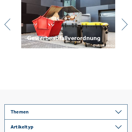
g
Metallrecycling
B
Themen
Artikeltyp