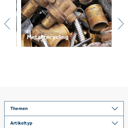
g
Metallrecycling
Br
Themen
Artikeltyp