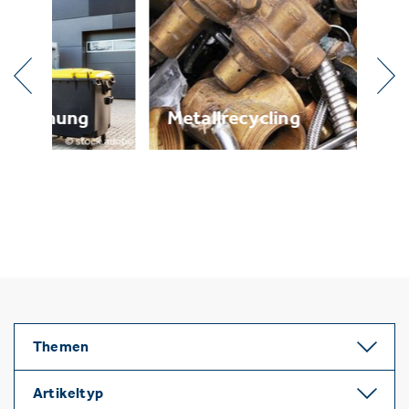
g
Metallrecycling
Br
Themen
Artikeltyp