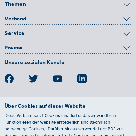
Themen
Verband
Service
Presse
Unsere sozialen Kanäle
BDE
Über Cookies auf dieser Website
Bundesverband der Deutschen
Diese Website setzt Cookies ein, die für das einwandfreie
Entsorgungs-, Wasser- und
Funktionieren der Website erforderlich sind (technisch
Kreislaufwirtschaft e. V.
notwendige Cookies). Darüber hinaus verwendet der BDE zur
Von-der-Heydt-Straße 2
Verbesserung des Internetauftritts Cookies, um anonymisiert